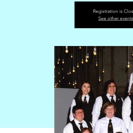
Registration is Clo
See other event