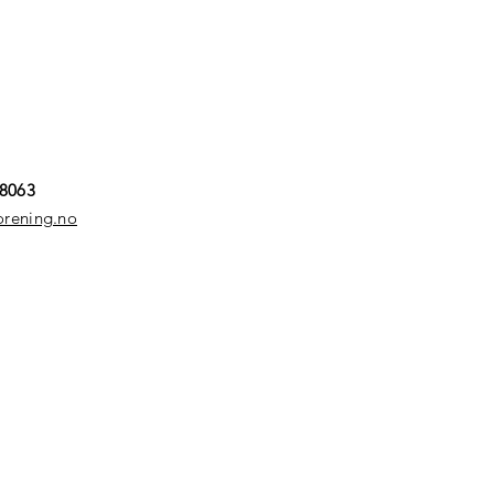
68063
orening.no