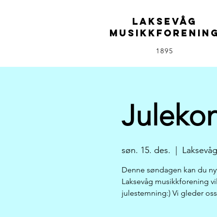
LAKSEVÅG
MUSIKKFORENIN
1895
Julekon
søn. 15. des.
  |  
Laksevåg
Denne søndagen kan du nyte 
Laksevåg musikkforening vil
julestemning:) Vi gleder oss 