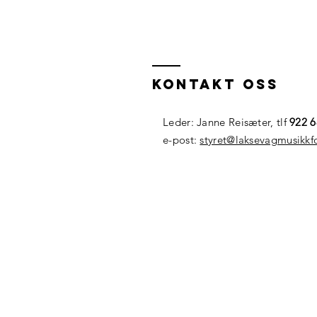
Kontakt oss
Leder: Janne Reisæter, tlf
922 
e-post:
styret@laksevagmusikkf