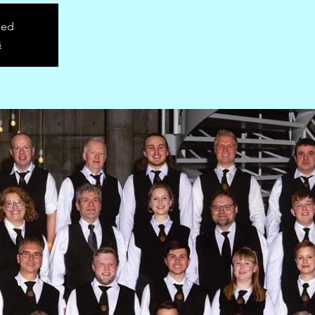
sed
s