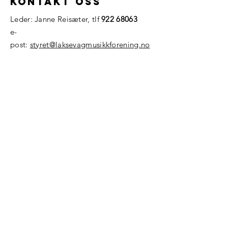
Kontakt oss
Leder: Janne Reisæter, tlf
922 68063
e-
post:
styret@laksevagmusikkforening.no